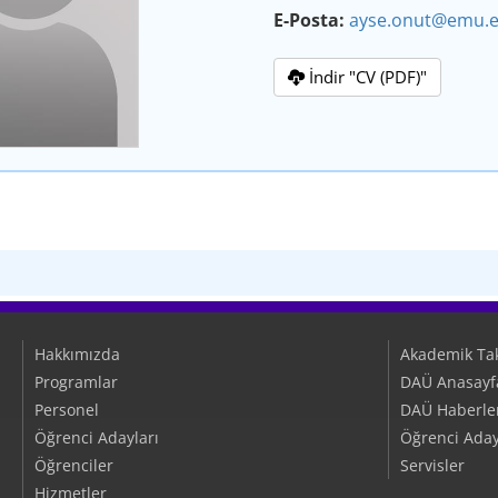
E-Posta:
ayse.onut@emu.e
İndir "CV (PDF)"
Hakkımızda
Akademik Ta
Programlar
DAÜ Anasayf
Personel
DAÜ Haberler/
Öğrenci Adayları
Öğrenci Aday
Öğrenciler
Servisler
Hizmetler