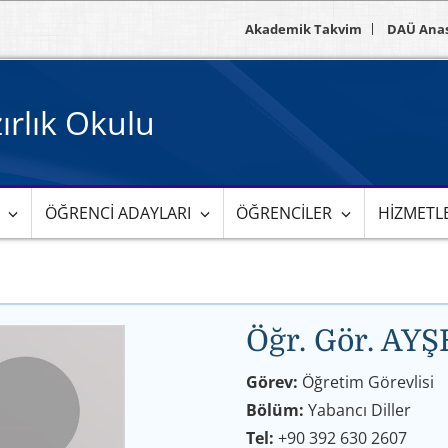
Akademik Takvim
DAÜ Ana
zırlık Okulu
ÖĞRENCI ADAYLARI
ÖĞRENCILER
HIZMETL
Öğr. Gör. AY
Görev:
Öğretim Görevlisi
Bölüm:
Yabancı Diller
Tel:
+90 392 630 2607