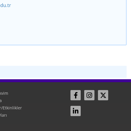
du.tr
kvim
a
Etkinlikler
ları