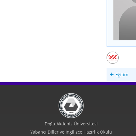
Eğitim
Doğu Akdeniz Üniversitesi
Yabancı Diller ve İngilizce Hazırlık Okulu