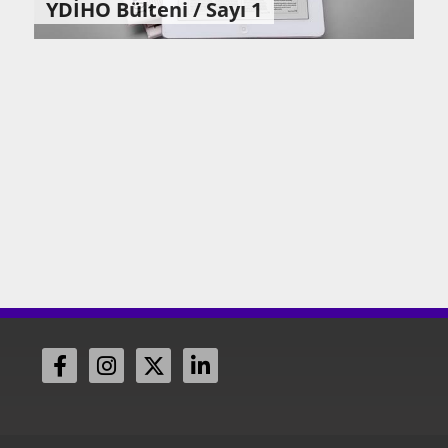
YDİHO Bülteni / Sayı 1